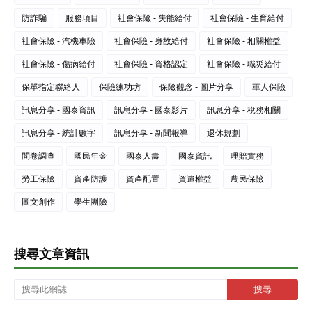
防詐騙
服務項目
社會保險 - 失能給付
社會保險 - 生育給付
社會保險 - 汽機車險
社會保險 - 身故給付
社會保險 - 相關權益
社會保險 - 傷病給付
社會保險 - 資格認定
社會保險 - 職災給付
保單指定聯絡人
保險練功坊
保險觀念 - 圖片分享
軍人保險
訊息分享 - 國泰資訊
訊息分享 - 國泰影片
訊息分享 - 稅務相關
訊息分享 - 統計數字
訊息分享 - 新聞報導
退休規劃
問卷調查
國民年金
國泰人壽
國泰資訊
理賠實務
勞工保險
資產防護
資產配置
資遣權益
農民保險
圖文創作
學生團險
搜尋文章資訊