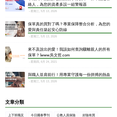
絡人，為您的資產多設一組警報器
星期三, 5月 13, 2026
保單真的買對了嗎？專業保障整合分析，為您的
愛與責任築起安心防線
星期三, 5月 13, 2026
來不及說出的愛！我該如何查詢驟離親人的所有
保單？∣www.吳文哲.com
星期四, 6月 24, 2021
與職人並肩前行！用專業守護每一份拼搏的熱血
星期三, 5月 13, 2026
文章分類
上下班職災
今日國泰季刊
公教人員保險
好險有買