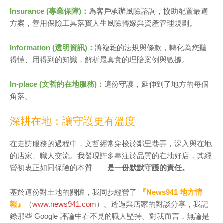
Insurance (專業保障)：
為客戶承辦風險諮詢，協助配置最適
方案，善用保險工具落實人生風險轉嫁與資產管理規劃。
Information (透明資訊)：
將複雜的法規與條款，轉化為您聽
得懂、用得到的知識，解析最真實的理賠案例與數據。
In-place (文哲的在地服務)：
這份守護，延伸到了地方的每個
角落。
深耕在地：讓守護更有溫度
在走訪服務的過程中，文哲經常穿梭於鄰里巷弄，深入與在地
的店家、職人交流。我發現許多專注於品質的在地好店，其經
營初衷正如同保險的本質——
是一份默默守護的責任。
基於這份對土地的關懷，我同步經營了
『News941 地方情
報』
（
www.news941.com
）。透過與店家的對談分享，我記
錄那些 Google 評論中看不見的職人堅持。對我而言，無論是