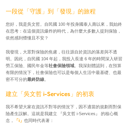
一段從「守護」到「發現」的旅程
您好，我是吳文哲。自民國 100 年投身國泰人壽以來，我始終
在思考：在這個資訊爆炸的時代，為什麼大多數人提到保險，
依然感到懵懂且不安？
我發現，大眾對保險的焦慮，往往源自於資訊的落差與不透
明。因此，自民國 104 年起，我投入長達 6 年的時間深入研習
勞工保險、國民年金等
社會保險領域
。我深刻體認到，在預算
有限的情況下，社會保險也可以是每個人生活中最基礎、也最
密不可分的
最終防線
。
建立「吳文哲 i-Services」的初衷
我不希望大家在資訊不對等的情況下，因不適當的規劃而對保
險產生誤解。這就是我建立 『吳文哲 i-Services』 的核心概
念，
「i」
也同時代表著：