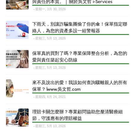
與責任的本質。 │ 關於吳文哲 i-Services
星期一, 3月 30, 2026
下雨天，別讓詐騙集團偷了你的傘！保單指定聯
絡人，為您的資產多設一組警報器
星期三, 5月 13, 2026
保單真的買對了嗎？專業保障整合分析，為您的
愛與責任築起安心防線
星期三, 5月 13, 2026
來不及說出的愛！我該如何查詢驟離親人的所有
保單？∣www.吳文哲.com
星期四, 6月 24, 2021
理賠卡關怎麼辦？專業顧問協助您釐清醫療細
節，守護應有的理賠權益
星期三, 5月 13, 2026