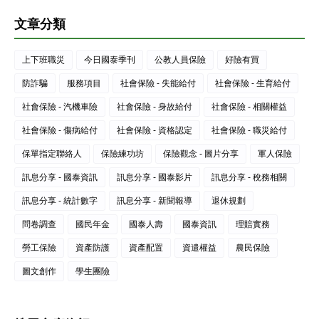
文章分類
上下班職災
今日國泰季刊
公教人員保險
好險有買
防詐騙
服務項目
社會保險 - 失能給付
社會保險 - 生育給付
社會保險 - 汽機車險
社會保險 - 身故給付
社會保險 - 相關權益
社會保險 - 傷病給付
社會保險 - 資格認定
社會保險 - 職災給付
保單指定聯絡人
保險練功坊
保險觀念 - 圖片分享
軍人保險
訊息分享 - 國泰資訊
訊息分享 - 國泰影片
訊息分享 - 稅務相關
訊息分享 - 統計數字
訊息分享 - 新聞報導
退休規劃
問卷調查
國民年金
國泰人壽
國泰資訊
理賠實務
勞工保險
資產防護
資產配置
資遣權益
農民保險
圖文創作
學生團險