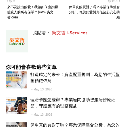
較舊
較新的
來不及說出的愛！我該如何查詢驟
保單真的買對了嗎？專業保障整合
離親人的所有保單？∣www.吳文
分析，為您的愛與責任築起安心防
哲.com
線
張貼者：
吳文哲 i-Services
你可能會喜歡這些文章
打造確定的未來！資產配置規劃，為您的生活藍
圖精確佈局
May 13, 2026
理賠卡關怎麼辦？專業顧問協助您釐清醫療細
節，守護應有的理賠權益
May 13, 2026
保單真的買對了嗎？專業保障整合分析，為您的